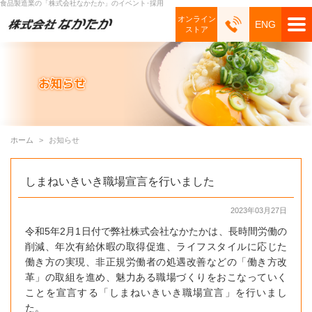
食品製造業の「株式会社なかたか」のイベント･採用
オンライン
ENG
ストア
ホーム
お知らせ
しまねいきいき職場宣言を行いました
2023年03月27日
令和5年2月1日付で弊社株式会社なかたかは、長時間労働の
削減、年次有給休暇の取得促進、ライフスタイルに応じた
働き方の実現、非正規労働者の処遇改善などの「働き方改
革」の取組を進め、魅力ある職場づくりをおこなっていく
ことを宣言する「しまねいきいき職場宣言」を行いまし
た。