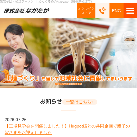
出雲そば・松江ラーメン ｜ めんぐるめのなかたか（島根県松江市）
オンライン
ENG
ストア
お知らせ
一覧はこちら»
2026.07.26
【工場見学会を開催しました！】Hugpot様との共同企画で親子の
皆さまをお迎えしました