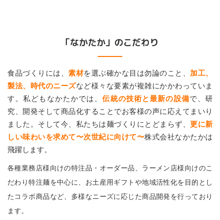
「なかたか」のこだわり
食品づくりには、
素材
を選ぶ確かな目は勿論のこと、
加工、
製法、時代のニーズ
など様々な要素が複雑にかかわっていま
す。
私どもなかたかでは、
伝統の技術と最新の設備
で、研
究、開発そして商品化することでお客様の声に応えてまいり
ました。
そして今、私たちは麺づくりにとどまらず、
更に新
しい味わいを求めて〜次世紀に向けて〜
株式会社なかたかは
飛躍します。
各種業務店様向けの特注品・オーダー品、ラーメン店様向けのこ
だわり特注麺を中心に、
お土産用ギフトや地域活性化を目的とし
たコラボ商品など、多様なニーズに応じた商品開発を行っており
ます。