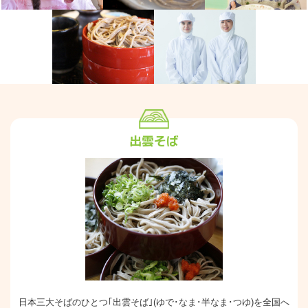
出雲そば
日本三大そばのひとつ｢出雲そば｣(ゆで･なま･半なま･つゆ)を全国へ