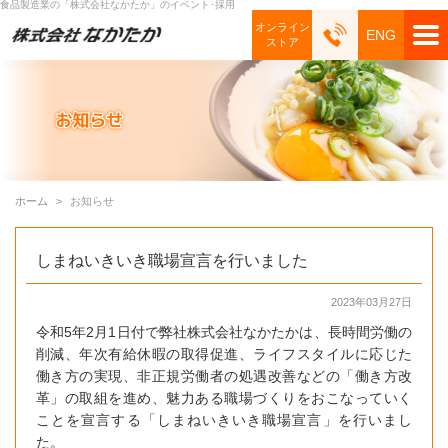
食品製造業の「株式会社なかたか」のイベント･採用
オンライン
ENG
ストア
ホーム
お知らせ
しまねいきいき職場宣言を行いました
2023年03月27日
令和5年2月1日付で弊社株式会社なかたかは、長時間労働の
削減、年次有給休暇の取得促進、ライフスタイルに応じた
働き方の実現、非正規労働者の処遇改善などの「働き方改
革」の取組を進め、魅力ある職場づくりをおこなっていく
ことを宣言する「しまねいきいき職場宣言」を行いまし
た。