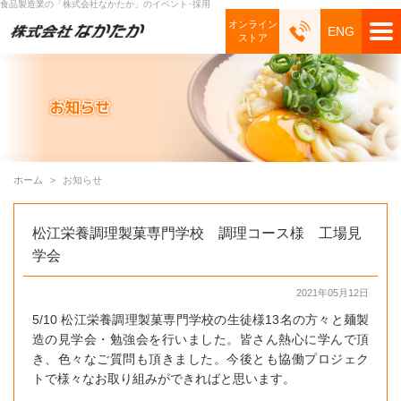
食品製造業の「株式会社なかたか」のイベント･採用
オンライン
ENG
ストア
ホーム
お知らせ
松江栄養調理製菓専門学校 調理コース様 工場見
学会
2021年05月12日
5/10 松江栄養調理製菓専門学校の生徒様13名の方々と麺製
造の見学会・勉強会を行いました。皆さん熱心に学んで頂
き、色々なご質問も頂きました。今後とも協働プロジェク
トで様々なお取り組みができればと思います。