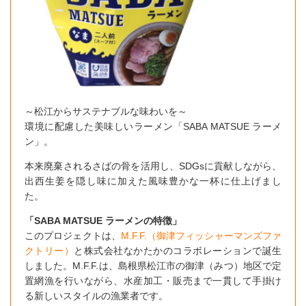
～松江からサステナブルな味わいを～
環境に配慮した美味しいラーメン「SABA MATSUE ラーメ
ン」。
本来廃棄されるさばの骨を活用し、SDGsに貢献しながら、
出西生姜を隠し味に加えた風味豊かな一杯に仕上げまし
た。
「SABA MATSUE ラーメンの特徴」
このプロジェクトは、
M.F.F.（御津フィッシャーマンズファ
クトリー）
と株式会社なかたかのコラボレーションで誕生
しました。M.F.F.は、島根県松江市の御津（みつ）地区で定
置網漁を行いながら、水産加工・販売まで一貫して手掛け
る新しいスタイルの漁業者です。